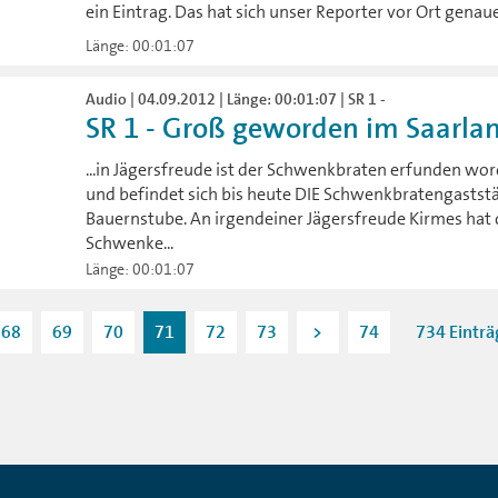
ein Eintrag. Das hat sich unser Reporter vor Ort genaue
Länge: 00:01:07
Audio | 04.09.2012 | Länge: 00:01:07 | SR 1 -
SR 1 - Groß geworden im Saarland
...in Jägersfreude ist der Schwenkbraten erfunden w
und befindet sich bis heute DIE Schwenkbratengaststä
Bauernstube. An irgendeiner Jägersfreude Kirmes hat d
Schwenke...
Länge: 00:01:07
68
69
70
71
72
73
>
74
734 Einträ