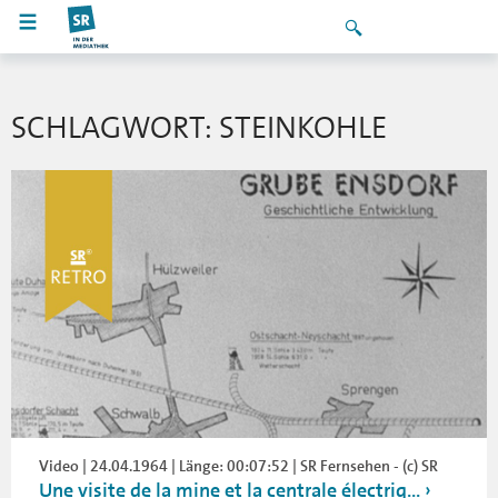
SCHLAGWORT: STEINKOHLE
Video | 24.04.1964 | Länge: 00:07:52 | SR Fernsehen - (c) SR
Une visite de la mine et la centrale électriq...