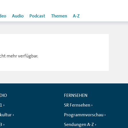
deo
Audio
Podcast
Themen
A-Z
icht mehr verfügbar.
DIO
FERNSEHEN
 1
SR Fernsehen
kultur
Programmvorschau
 3
Sendungen A-Z