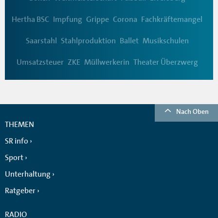
Hertha BSC
Impfung
Grippe
Corona
Fachkräftemangel
Saarstahl
Stahlproduktion
Ballet
Musikschulen
Umsatzsteuer
ZKE
Müllwerkerin
Theater Überzwerg
Nach Oben
THEMEN
SR info
Sport
Unterhaltung
Ratgeber
RADIO