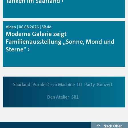
Tanken im Saarland
Video | 06.08.2026 | SR.de
Moderne Galerie zeigt
Familienausstellung „Sonne, Mond und
Sterne“
Saarland
Purple Disco Machine
DJ
Party
Konzert
Den Atelier
SR1
Nach Oben