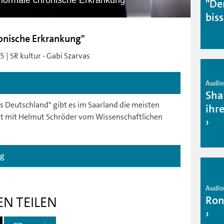
 normale chronische Erkrankung"
"De
bis
ronische Erkrankung"
 | SR kultur - Gabi Szarvas
Audio 
Sha
s Deutschland" gibt es im Saarland die meisten
ihr
at mit Helmut Schröder vom Wissenschaftlichen
ag
Audio 
Ron
EN TEILEN