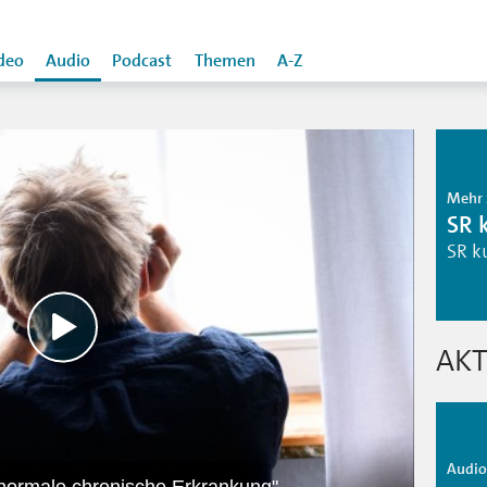
deo
Audio
Podcast
Themen
A-Z
Mehr 
SR 
SR k
AKT
Audio 