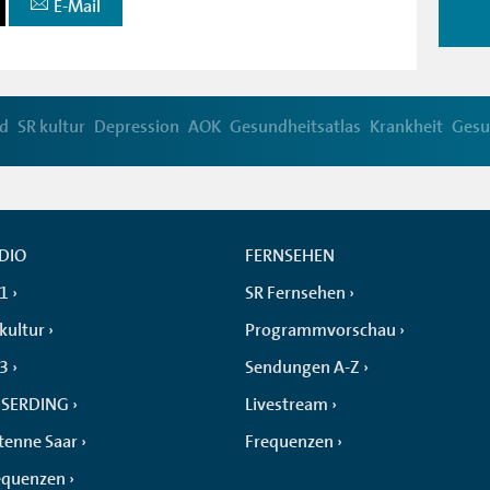
E-Mail
d
SR kultur
Depression
AOK
Gesundheitsatlas
Krankheit
Gesu
DIO
FERNSEHEN
 1
SR Fernsehen
kultur
Programmvorschau
 3
Sendungen A-Z
SERDING
Livestream
tenne Saar
Frequenzen
equenzen