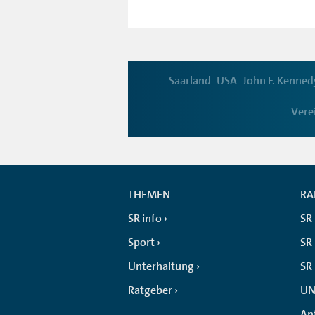
Saarland
USA
John F. Kenned
Vere
THEMEN
RA
SR info
SR
Sport
SR 
Unterhaltung
SR
Ratgeber
UN
An