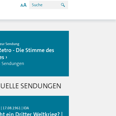
zur Sendung
Retro - Die Stimme des
es
5 Sendungen
UELLE SENDUNGEN
| 17.08.1961 | IDA
t ein Dritter Weltkrieg? |