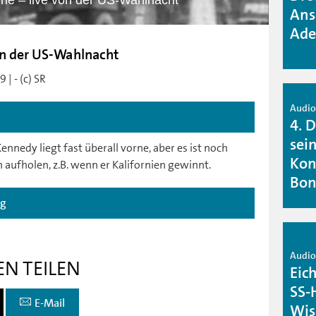
rne – live von der US-Wahlnacht
Ans
Ade
von der US-Wahlnacht
| - (c) SR
Audio 
4. 
sein
ennedy liegt fast überall vorne, aber es ist noch
Kon
 aufholen, z.B. wenn er Kalifornien gewinnt.
Bo
ag
Audio 
EN TEILEN
Eic
SS-
E-Mail
Wis