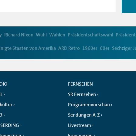
y
Richard Nixon
Wahl
Wahlen
Präsidentschaftswahl
Präsident
inigte Staaten von Amerika
ARD Retro
1960er
60er
Sechziger J
DIO
FERNSEHEN
 1
SR Fernsehen
kultur
Programmvorschau
 3
Sendungen A-Z
SERDING
Livestream
tenne Saar
Frequenzen