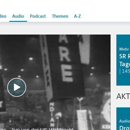
deo
Audio
Podcast
Themen
A-Z
Mehr 
SR 
Tag
| 14
AKT
Audio 
Droh