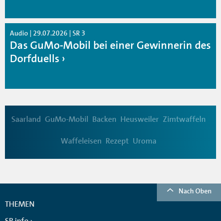
Audio | 29.07.2026 | SR 3
Das GuMo-Mobil bei einer Gewinnerin des
Dorfduells
Saarland
GuMo-Mobil
Backen
Heusweiler
Zimtwaffeln
Waffeleisen
Rezept
Uroma
Nach Oben
THEMEN
SR info