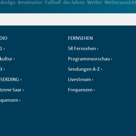
desliga
Amateurtor
Fußball
des Jahres
Wetter
Wetteraussich
DIO
FERNSEHEN
 1
SR Fernsehen
kultur
Programmvorschau
 3
Sendungen A-Z
SERDING
Livestream
tenne Saar
Frequenzen
equenzen