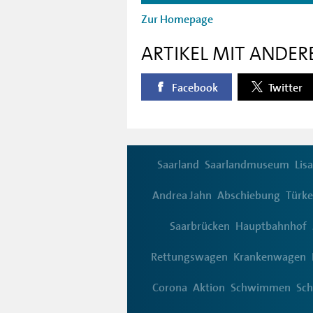
Zur Homepage
ARTIKEL MIT ANDER
Facebook
Twitter
Saarland
Saarlandmuseum
Lisa
Andrea Jahn
Abschiebung
Türke
Saarbrücken
Hauptbahnhof
Rettungswagen
Krankenwagen
Corona
Aktion
Schwimmen
Sc