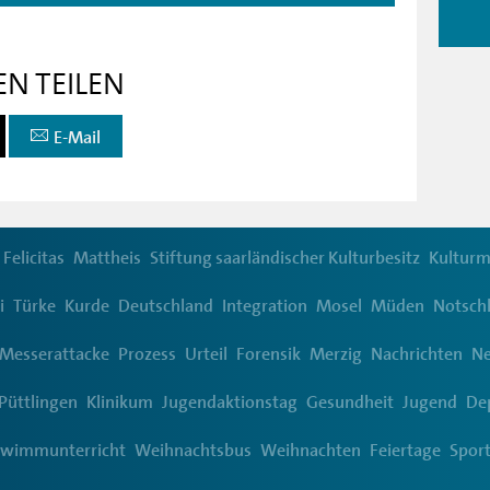
EN TEILEN
E-Mail
 Felicitas
Mattheis
Stiftung saarländischer Kulturbesitz
Kulturm
i
Türke
Kurde
Deutschland
Integration
Mosel
Müden
Notsch
Messerattacke
Prozess
Urteil
Forensik
Merzig
Nachrichten
N
Püttlingen
Klinikum
Jugendaktionstag
Gesundheit
Jugend
De
hwimmunterricht
Weihnachtsbus
Weihnachten
Feiertage
Spor