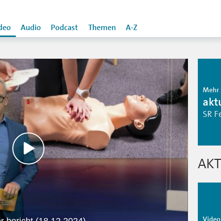
deo
Audio
Podcast
Themen
A-Z
Mehr 
aktu
SR F
AKT
Video