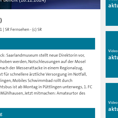
er bericht (18.12.2024)
akt
)
 | SR Fernsehen - (c) SR
Video
k: Saarlandmuseum stellt neue Direktorin vor,
akt
eschoben werden, Notschleusungen auf der Mosel
 nach der Messerattacke in einem Regionalzug,
t für schnellere ärztliche Versorgung im Notfall,
lingen, Mobiles Schwimmbad rollt durch
sbus ist ab Montag in Püttlingen unterwegs, 1. FC
n Mühlhausen, Jetzt mitmachen: Amateurtor des
Video
akt
ag