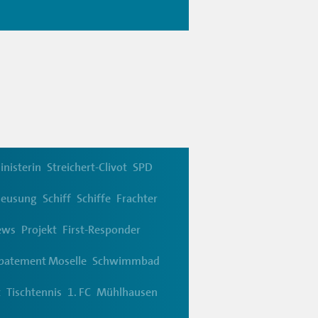
inisterin
Streichert-Clivot
SPD
leusung
Schiff
Schiffe
Frachter
ews
Projekt
First-Responder
patement Moselle
Schwimmbad
t
Tischtennis
1. FC
Mühlhausen