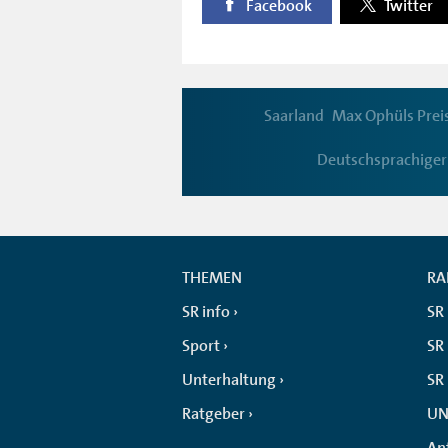
Facebook
Twitter
Saarland
Max Ophüls Prei
Deutschsprachiger
THEMEN
RA
SR info
SR
Sport
SR 
Unterhaltung
SR
Ratgeber
UN
An