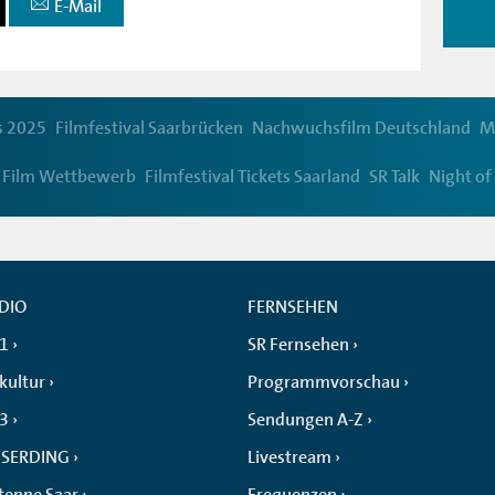
E-Mail
s 2025
Filmfestival Saarbrücken
Nachwuchsfilm Deutschland
M
 Film Wettbewerb
Filmfestival Tickets Saarland
SR Talk
Night of
DIO
FERNSEHEN
 1
SR Fernsehen
kultur
Programmvorschau
 3
Sendungen A-Z
SERDING
Livestream
tenne Saar
Frequenzen