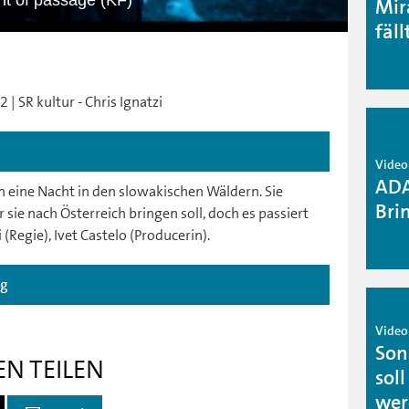
ht of passage (KF)
Mir
fäll
| SR kultur - Chris Ignatzi
Video 
ADA
n eine Nacht in den slowakischen Wäldern. Sie
Bri
sie nach Österreich bringen soll, doch es passiert
 (Regie), Ivet Castelo (Producerin).
ag
Video 
Son
EN TEILEN
sol
wer