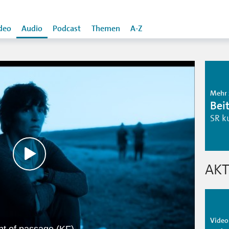
deo
Audio
Podcast
Themen
A-Z
Mehr 
Bei
SR k
AKT
Video 