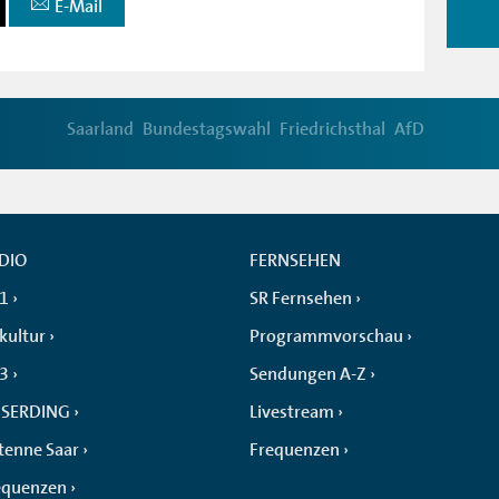
E-Mail
Saarland
Bundestagswahl
Friedrichsthal
AfD
DIO
FERNSEHEN
 1
SR Fernsehen
kultur
Programmvorschau
 3
Sendungen A-Z
SERDING
Livestream
tenne Saar
Frequenzen
equenzen