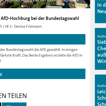
sche AfD-Hochburg bei der Bundestagswahl
in 
Neu
che AfD-Hochburg bei der Bundestagswahl
5 | SR 3 - Denise Friemann
Audio 
Sie
Che
i der Bundestagswahl die AfD gewählt. In einigen
auß
rkste Kraft. Das Beste Ergebnis erzielte die AfD in
Win
?
ag
Audio 
Lei
EN TEILEN
Sch
Sch