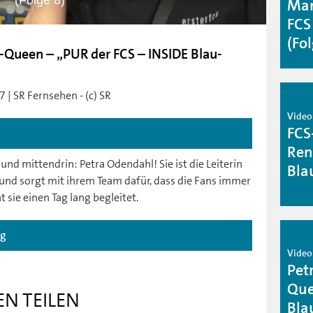
(Folge 8)
Man
FCS
(Fo
-Queen – „PUR der FCS – INSIDE Blau-
 | SR Fernsehen - (c) SR
Video
FCS
Ren
 und mittendrin: Petra Odendahl! Sie ist die Leiterin
Bla
nd sorgt mit ihrem Team dafür, dass die Fans immer
 sie einen Tag lang begleitet.
ag
Video
Pet
Que
EN TEILEN
Bla