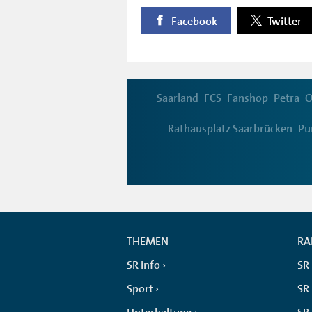
Facebook
Twitter
Saarland
FCS
Fanshop
Petra
O
Rathausplatz Saarbrücken
Pu
THEMEN
RA
SR info
SR
Sport
SR 