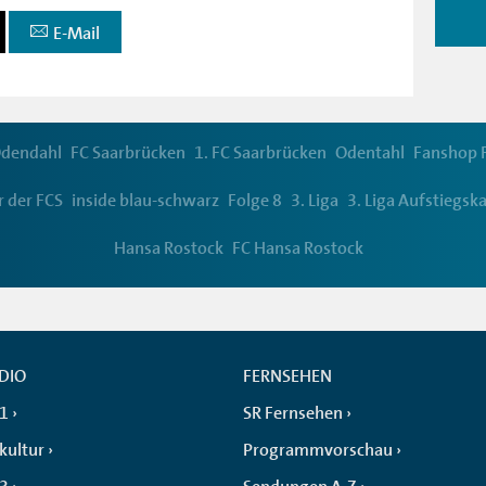
E-Mail
dendahl
FC Saarbrücken
1. FC Saarbrücken
Odentahl
Fanshop 
r der FCS
inside blau-schwarz
Folge 8
3. Liga
3. Liga Aufstiegs
Hansa Rostock
FC Hansa Rostock
DIO
FERNSEHEN
 1
SR Fernsehen
kultur
Programmvorschau