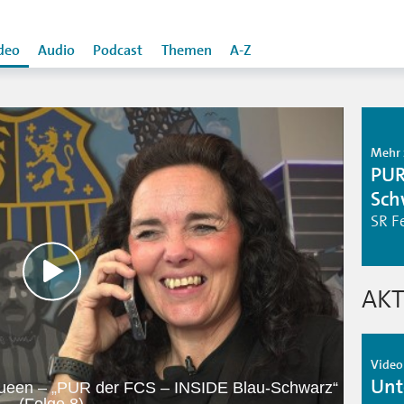
deo
Audio
Podcast
Themen
A-Z
Mehr 
PUR
Sch
SR F
AKT
Video
Unt
ueen – „PUR der FCS – INSIDE Blau-Schwarz“