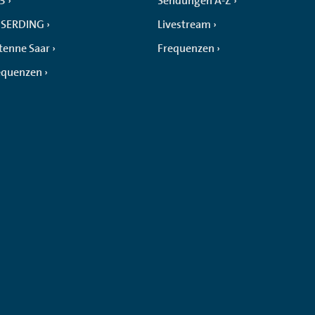
 3
Sendungen A-Z
SERDING
Livestream
tenne Saar
Frequenzen
equenzen