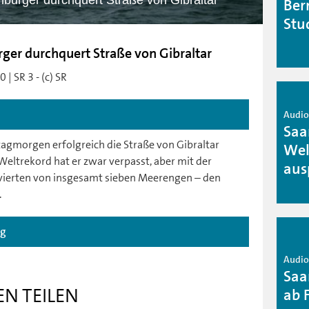
urger durchquert Straße von Gibraltar
Ber
Stu
r durchquert Straße von Gibraltar
| SR 3 - (c) SR
Audio 
Saa
gmorgen erfolgreich die Straße von Gibraltar
Wel
ltrekord hat er zwar verpasst, aber mit der
aus
 vierten von insgesamt sieben Meerengen – den
.
ag
Audio 
Saa
EN TEILEN
ab 