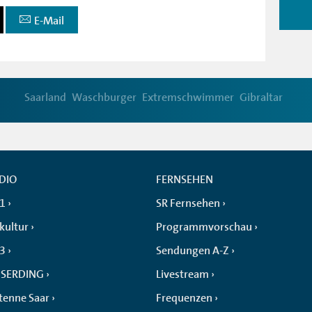
E-Mail
Saarland
Waschburger
Extremschwimmer
Gibraltar
DIO
FERNSEHEN
 1
SR Fernsehen
kultur
Programmvorschau
 3
Sendungen A-Z
SERDING
Livestream
tenne Saar
Frequenzen