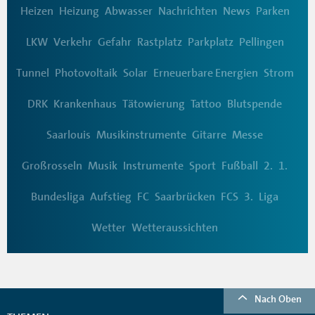
Heizen
Heizung
Abwasser
Nachrichten
News
Parken
LKW
Verkehr
Gefahr
Rastplatz
Parkplatz
Pellingen
Tunnel
Photovoltaik
Solar
Erneuerbare Energien
Strom
DRK
Krankenhaus
Tätowierung
Tattoo
Blutspende
Saarlouis
Musikinstrumente
Gitarre
Messe
Großrosseln
Musik
Instrumente
Sport
Fußball
2.
1.
Bundesliga
Aufstieg
FC
Saarbrücken
FCS
3.
Liga
Wetter
Wetteraussichten
Nach Oben