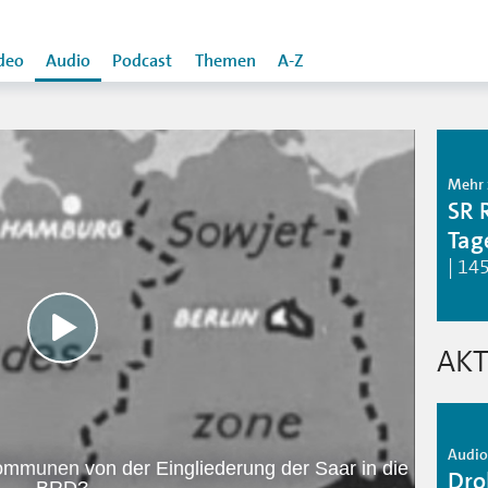
deo
Audio
Podcast
Themen
A-Z
Mehr 
SR 
Tag
| 14
AKT
Audio 
Kommunen von der Eingliederung der Saar in die
Droh