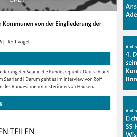
BRD?
Ans
Ade
hen Kommunen von der Eingliederung der
 | - Rolf Vogel
Audio 
4. 
sein
Kon
ederung der Saar in die Bundesrepublik Deutschland
Bo
m Saarland? Darum geht es im Interview von Rolf
 des Bundesinnenministeriums von Hausen.
ag
Audio 
Eic
SS-
EN TEILEN
Wis