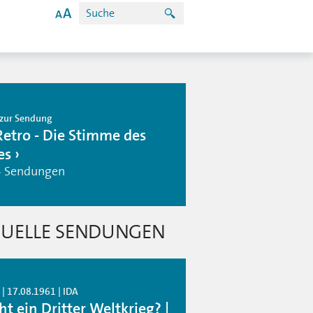
zur Sendung
Retro - Die Stimme des
es
5 Sendungen
UELLE SENDUNGEN
| 17.08.1961 | IDA
t ein Dritter Weltkrieg? |