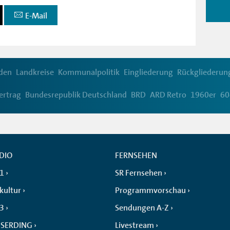
E-Mail
den
Landkreise
Kommunalpolitik
Eingliederung
Rückgliederun
ertrag
Bundesrepublik Deutschland
BRD
ARD Retro
1960er
60
DIO
FERNSEHEN
 1
SR Fernsehen
kultur
Programmvorschau
 3
Sendungen A-Z
SERDING
Livestream