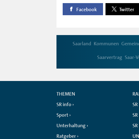
Facebook
Twitter
Saarland
Kommunen
Gemein
Saarvertrag
Saar-V
THEMEN
RA
SR info
SR
Sport
SR 
Unterhaltung
SR
Ratgeber
UN