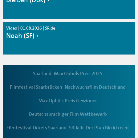
Video | 01.08.2026 | SR.de
Noah (SF)
Saarland
Max Ophüls Preis 2025
Filmfestival Saarbrücken
Nachwuchsfilm Deutschland
Max Ophüls Preis Gewinner
Deutschsprachiger Film Wettbewerb
Filmfestival Tickets Saarland
SR Talk
Der Pfau Bin ich echt