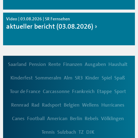
Video | 03.08.2026 | SR Fernsehen
aktueller bericht (03.08.2026)
Saarland
Pension
Rente
Finanzen
Ausgaben
Haushalt
Kinderfest
Sommeralm
Alm
SR3
Kinder
Spiel
Spaß
Tour de France
Carcassonne
Frankreich
Etappe
Sport
Rennrad
Rad
Radsport
Belgien
Wellens
Hurricanes
Canes
Football
American
Berlin
Rebels
Völklingen
Tennis
Sulzbach
TZ
DJK