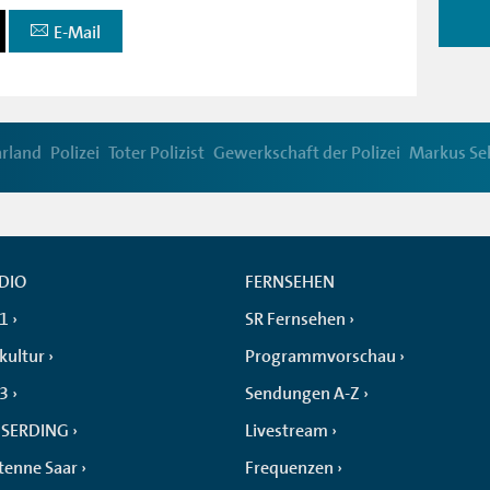
E-Mail
rland
Polizei
Toter Polizist
Gewerkschaft der Polizei
Markus Se
DIO
FERNSEHEN
 1
SR Fernsehen
kultur
Programmvorschau
 3
Sendungen A-Z
SERDING
Livestream
tenne Saar
Frequenzen