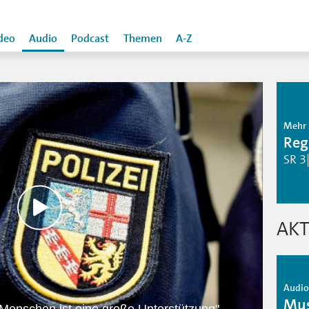
deo
Audio
Podcast
Themen
A-Z
Mehr 
Reg
SR 3
AKT
Audio 
Mus