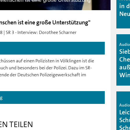
e Menschen ist eine große Unterstützung"
in 
Neu
enschen ist eine große Unterstützung"
8 | SR 3 - Interview: Dorothee Scharner
Audio 
Sie
Che
hüssen auf einen Polizisten in Völklingen ist die
auß
uch und besonders bei der Polizei. Dazu im SR-
Win
zende der Deutschen Polizeigewerkschaft im
ag
Audio 
Lei
Sch
EN TEILEN
Sch