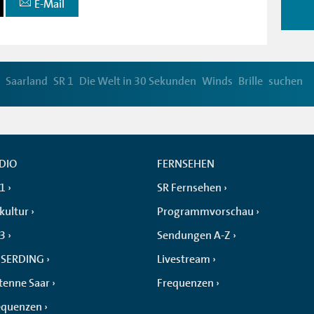
E-Mail
Saarland
SR 1
Die Welt in 30 Sekunden
Winds
Brille
suchen
DIO
FERNSEHEN
 1
SR Fernsehen
kultur
Programmvorschau
 3
Sendungen A-Z
SERDING
Livestream
tenne Saar
Frequenzen
equenzen