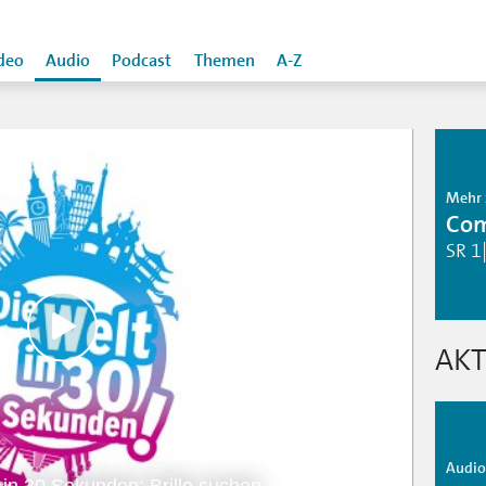
deo
Audio
Podcast
Themen
A-Z
Mehr 
Co
SR 1
AKT
Audio 