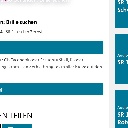
 in 30 Sekunden: Brille suchen
SR 
Sch
n: Brille suchen
| SR 1 - (c) Jan Zerbst
Audio 
er: Ob Facebook oder Frauenfußball, KI oder
SR 
skram - Jan Zerbst bringt es in aller Kürze auf den
ag
Audio 
SR 
EN TEILEN
Rob