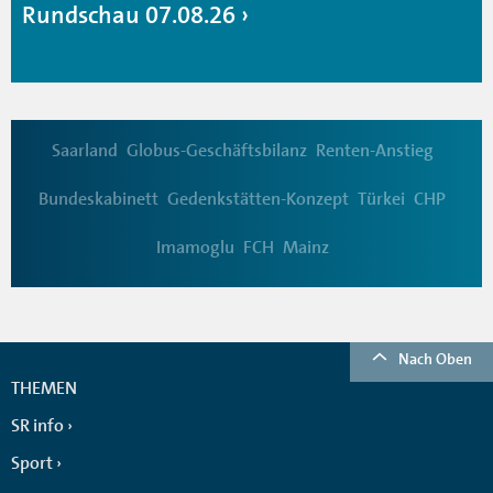
Rundschau 07.08.26
Saarland
Globus-Geschäftsbilanz
Renten-Anstieg
Bundeskabinett
Gedenkstätten-Konzept
Türkei
CHP
Imamoglu
FCH
Mainz
Nach Oben
THEMEN
SR info
Sport