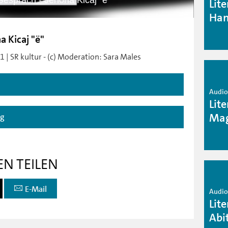
 Gespräch - Jehona Kicaj "ë"
Lit
Han
a Kicaj "ë"
 | SR kultur - (c) Moderation: Sara Males
Audio 
Lit
Mag
ag
EN TEILEN
E-Mail
Audio 
Lit
Abi