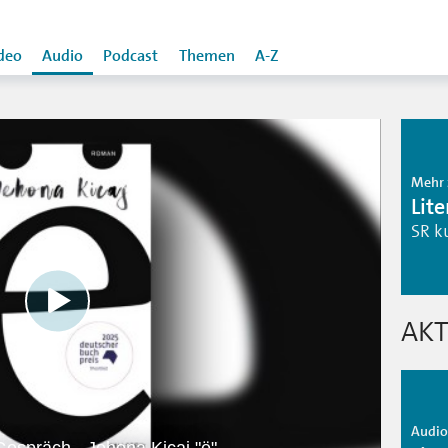
deo
Audio
Podcast
Themen
A-Z
Mehr 
Lit
SR k
AKT
Audio 