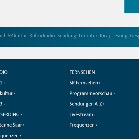
and
SR kultur
KulturRadio
Sendung
Literatur
Kicaj
Lesung
Ges
DIO
FERNSEHEN
 1
SR Fernsehen
kultur
Programmvorschau
 3
Sendungen A-Z
SERDING
Livestream
tenne Saar
Frequenzen
equenzen