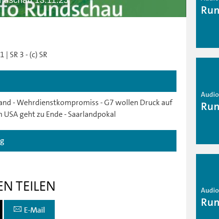
ndschau 13.11.25
Run
| SR 3 - (c) SR
Audio 
land - Wehrdienstkompromiss - G7 wollen Druck auf
Run
 USA geht zu Ende - Saarlandpokal
ag
EN TEILEN
Audio 
Run
E-Mail