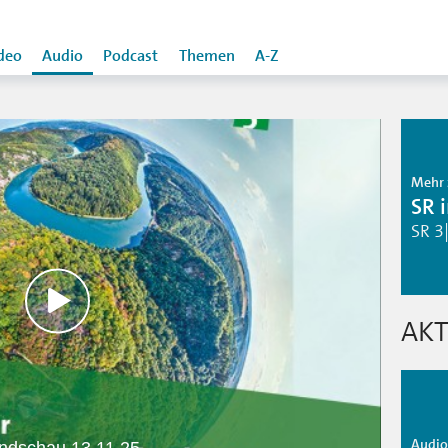
deo
Audio
Podcast
Themen
A-Z
Mehr 
SR 
SR 3
AKT
Audio 