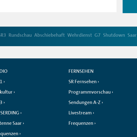
SR3
Rundschau
Abschiebehaft
Wehrdienst
G7
Shutdown
Saar
DIO
FERNSEHEN
 1
SR Fernsehen
kultur
Programmvorschau
 3
Sendungen A-Z
SERDING
Livestream
tenne Saar
Frequenzen
equenzen