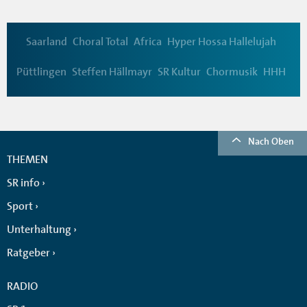
Saarland
Choral Total
Africa
Hyper Hossa Hallelujah
Püttlingen
Steffen Hällmayr
SR Kultur
Chormusik
HHH
Nach Oben
THEMEN
SR info
Sport
Unterhaltung
Ratgeber
RADIO