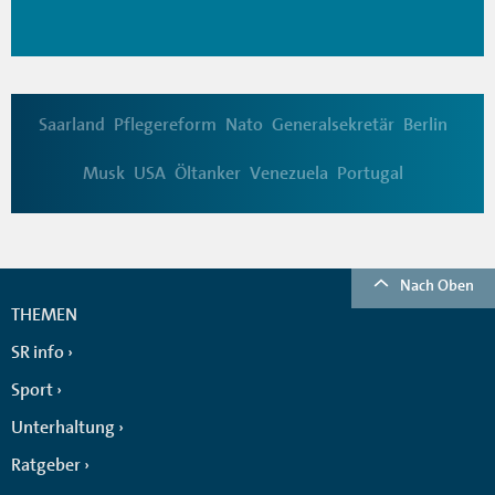
Saarland
Pflegereform
Nato
Generalsekretär
Berlin
Musk
USA
Öltanker
Venezuela
Portugal
Nach Oben
THEMEN
SR info
Sport
Unterhaltung
Ratgeber