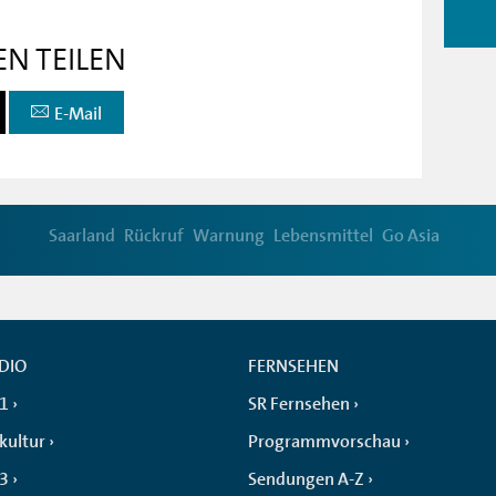
EN TEILEN
E-Mail
Saarland
Rückruf
Warnung
Lebensmittel
Go Asia
DIO
FERNSEHEN
 1
SR Fernsehen
kultur
Programmvorschau
 3
Sendungen A-Z