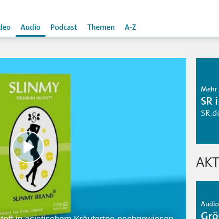
deo
Audio
Podcast
Themen
A-Z
Mehr 
SR 
SR.d
AKT
Audio 
Grö