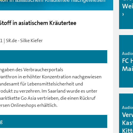
toff in asiatischem Kräutertee nachgewiesen
Wei
toff in asiatischem Kräutertee
| SR.de - Silke Kiefer
Audio 
FC 
Mai
Angaben des Verbraucherportals
Danthron in erhöhter Konzentration nachgewiesen
undesamt für Lebensmittelsicherheit und
odukt zu verzehren. Im Saarland wurde es unter
rktkette Go Asia vertrieben, die einen Rückruf
versen Onlineshops erhältlich.
Audio 
Ver
ag
Kas
Kit