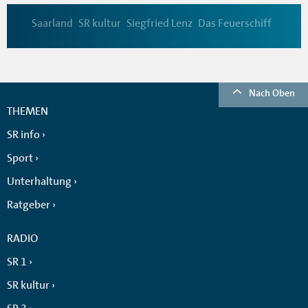
Saarland
SR kultur
Siegfried Lenz
Das Feuerschiff
Nach Oben
THEMEN
SR info
Sport
Unterhaltung
Ratgeber
RADIO
SR 1
SR kultur