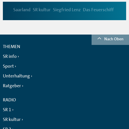
Saarland
SR kultur
Siegfried Lenz
Das Feuerschiff
Nach Oben
THEMEN
SR info
Sport
Unterhaltung
Ratgeber
RADIO
SR 1
SR kultur