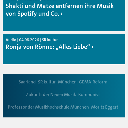
Shakti und Matze entfernen ihre Musik
von Spotify und Co.
Audio | 04.08.2026 | SR kultur
Ronja von Rönne: „Alles Liebe“
Saarland
SR kultur
München
GEMA-Reform
Zukunft der Neuen Musik
Komponist
Professor der Musikhochschule München
Moritz Eggert