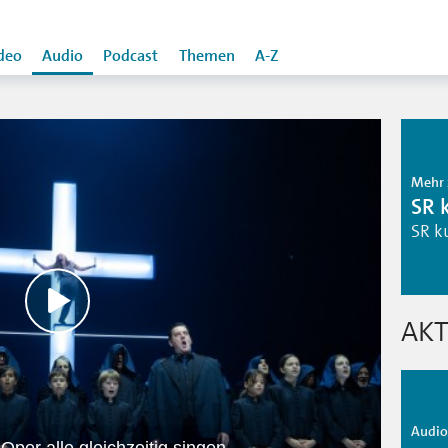
deo
Audio
Podcast
Themen
A-Z
Mehr 
SR 
SR k
AKT
Audio 