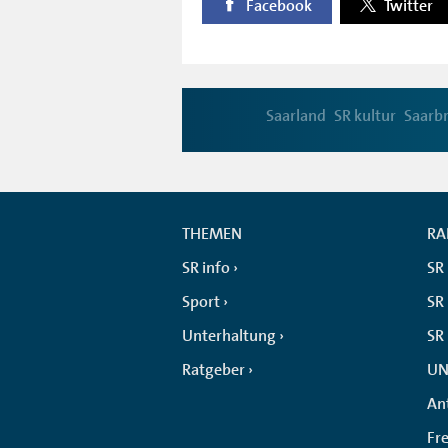
Facebook
Twitter
Saarland
SR kultur
Saarb
THEMEN
RA
SR info
SR
Sport
SR 
Unterhaltung
SR
Ratgeber
UN
An
Fr