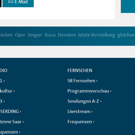
E-Mail
rücken
Oper
Singen
Tosca
Derniere
letzte Vorstellung
gleichze
DIO
FERNSEHEN
 1
SR Fernsehen
kultur
Programmvorschau
 3
Sendungen A-Z
SERDING
Livestream
tenne Saar
Frequenzen
equenzen