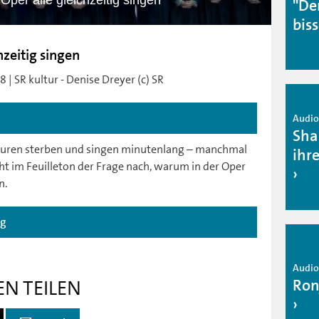
Oper alle gleichzeitig singen
"De
bis
hzeitig singen
 | SR kultur - Denise Dreyer (c) SR
Audio 
Sha
iguren sterben und singen minutenlang – manchmal
ihr
eht im Feuilleton der Frage nach, warum in der Oper
n.
ag
Audio 
Ron
EN TEILEN