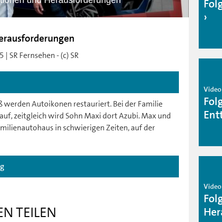
ationen und Herausforderungen
Fol
Herausforderungen
 | SR Fernsehen - (c) SR
Video
Fol
 werden Autoikonen restauriert. Bei der Familie
Ent
 auf, zeitgleich wird Sohn Maxi dort Azubi. Max und
ilienautohaus in schwierigen Zeiten, auf der
ag
Video
Fol
EN TEILEN
Her