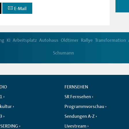
E-Mail
ng
KI
Arbeitsplatz
Autohaus
Oldtimer
Rallye
Transformation
Schumann
DIO
FERNSEHEN
 1
SR Fernsehen
kultur
Programmvorschau
 3
Sendungen A-Z
SERDING
Livestream