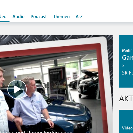
deo
Audio
Podcast
Themen
A-Z
Mehr 
Gam
SR F
AKT
Video