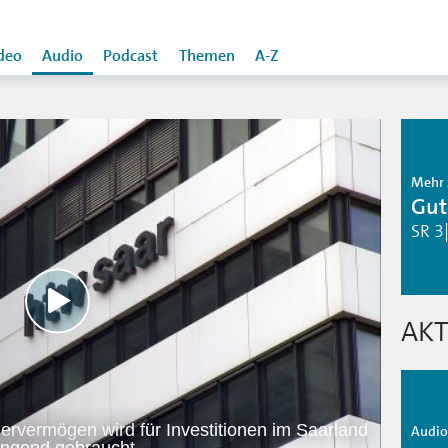
deo
Audio
Podcast
Themen
A-Z
Mehr 
Gut
SR 3
AKT
dervermögen wird für Investitionen im Saarland
Audio 