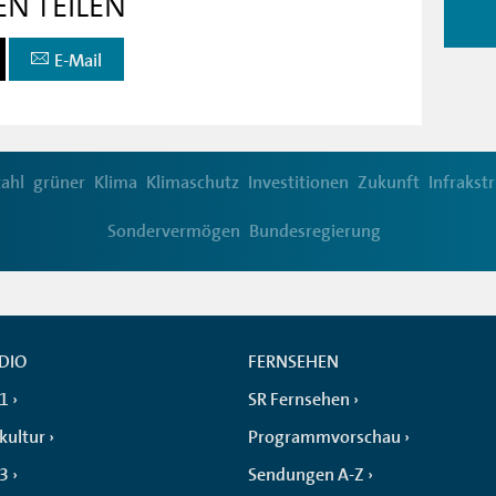
EN TEILEN
E-Mail
tahl
grüner
Klima
Klimaschutz
Investitionen
Zukunft
Infrakst
Sondervermögen
Bundesregierung
DIO
FERNSEHEN
 1
SR Fernsehen
kultur
Programmvorschau
 3
Sendungen A-Z