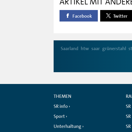
ARTIKEL MIT ANDER
Facebook
Twitter
Saarland
htw
saar
grünerstahl
s
THEMEN
RA
SR info
SR
Sport
SR 
Unterhaltung
SR