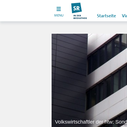
MENU
Startseite
Vi
Volkswirtschaftler der htw: Son