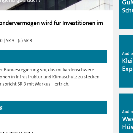
ingend gebraucht
GuM
Sch
Sondervermögen wird für Investitionen im
| SR 3 - (c) SR 3
Audio 
Kle
Exp
er Bundesregierung vor, das milliardenschwere
onen in Infrastruktur und Klimaschutz zu stecken,
 spricht SR 3 mit Markus Hertrich,
ag
Audio 
Was
Flü