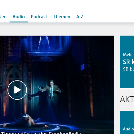
deo
Audio
Podcast
Themen
A-Z
Mehr 
SR 
SR k
AKT
Audio 