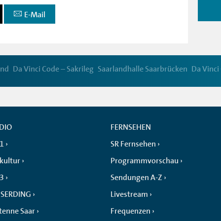
E-Mail
and
Da Vinci Code – Sakrileg
Saarlandhalle Saarbrücken
Da Vinci
DIO
FERNSEHEN
 1
SR Fernsehen
kultur
Programmvorschau
 3
Sendungen A-Z
SERDING
Livestream
tenne Saar
Frequenzen