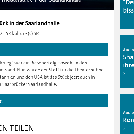
 Theaterstück in der Saarlandhalle
"De
bis
ück in der Saarlandhalle
| SR kultur - (c) SR
Audio 
Sha
rileg" war ein Riesenerfolg, sowohl in den
ihr
inwand. Nun wurde der Stoff für die Theaterbühne
tannien und den USA ist das Stück jetzt auch in
r Saarbrücker Saarlandhalle.
ag
Audio 
Ron
EN TEILEN