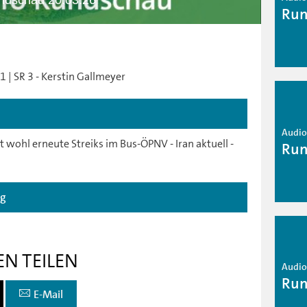
ndschau 20.03.26
Run
 | SR 3 - Kerstin Gallmeyer
Audio 
wohl erneute Streiks im Bus-ÖPNV - Iran aktuell -
Run
ag
EN TEILEN
Audio 
Run
E-Mail