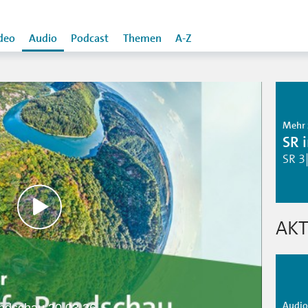
deo
Audio
Podcast
Themen
A-Z
Mehr 
SR 
SR 3
AKT
Audio 