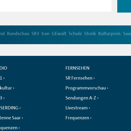
and
Rundschau
SR3
Iran
GEwalt
Schule
Streik
Kulturpreis
Saa
DIO
FERNSEHEN
 1
SR Fernsehen
kultur
Programmvorschau
 3
Sendungen A-Z
SERDING
Livestream
tenne Saar
Frequenzen
equenzen