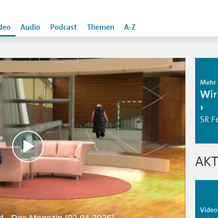
deo
Audio
Podcast
Themen
A-Z
Mehr 
Wir
SR F
AKT
Video