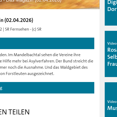
d - Das Magazin (02.04.2026)
Dig
Dor
in (02.04.2026)
 | SR Fernsehen - (c) SR
Video
Ros
den. Im Mandelbachtal sehen die Vereine ihre
Sel
Hilfe mehr bei Asylverfahren. Der Bund streicht die
Fra
 immer noch die Ausnahme. Und das Waldgebiet des
on Forstleuten ausgezeichnet.
ag
Video
Mus
EN TEILEN