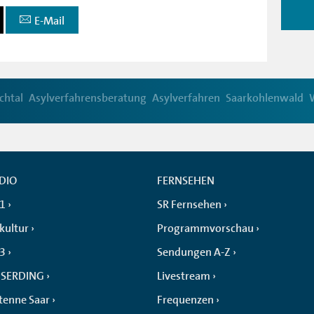
E-Mail
chtal
Asylverfahrensberatung
Asylverfahren
Saarkohlenwald
DIO
FERNSEHEN
 1
SR Fernsehen
kultur
Programmvorschau
 3
Sendungen A-Z
SERDING
Livestream
tenne Saar
Frequenzen