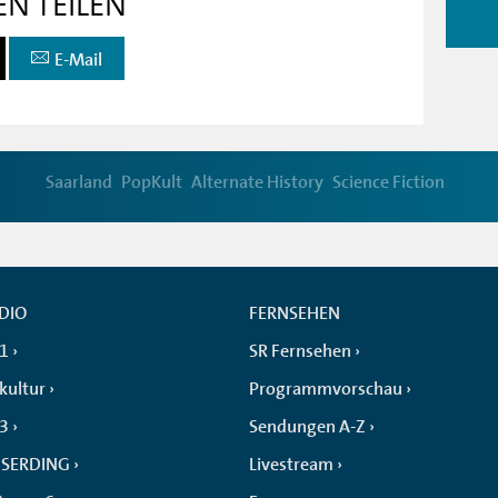
EN TEILEN
E-Mail
Saarland
PopKult
Alternate History
Science Fiction
DIO
FERNSEHEN
 1
SR Fernsehen
kultur
Programmvorschau
 3
Sendungen A-Z
SERDING
Livestream