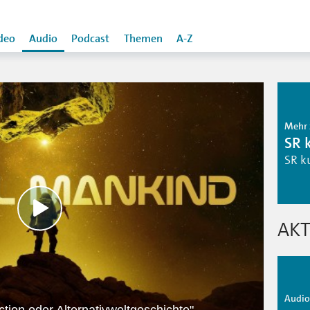
deo
Audio
Podcast
Themen
A-Z
Mehr 
SR 
SR k
AKT
Audio 