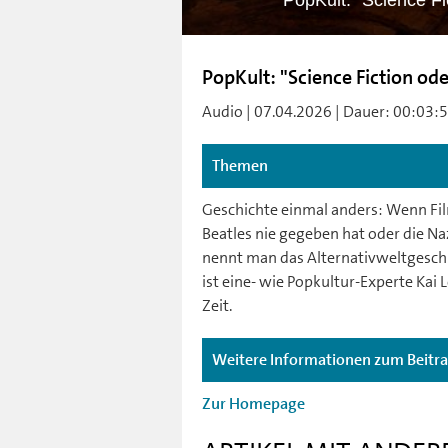
PopKult: "Science Fi
PopKult: "Science Fiction od
Audio | 07.04.2026 | Dauer: 00:03:59 
Themen
Geschichte einmal anders: Wenn Filme
Beatles nie gegeben hat oder die N
nennt man das Alternativweltgeschic
ist eine- wie Popkultur-Experte Kai L
Zeit.
Weitere Informationen zum Beitr
Zur Homepage