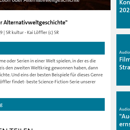
ction oder Alternativweltgeschichte"
Kon
202
er Alternativweltgeschichte"
| SR kultur - Kai Löffler (c) SR
Audio 
Fil
 oder Serien in einer Welt spielen, in der es die
Stra
azis den zweiten Weltkrieg gewonnen haben, dann
hte. Und eins der besten Beispiele für dieses Genre
öffler findet- beste Science-Fiction-Serie unserer
ag
Audio 
"Au
ern