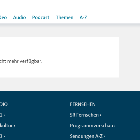
deo
Audio
Podcast
Themen
A-Z
icht mehr verfügbar.
DIO
FERNSEHEN
 1
SR Fernsehen
kultur
Programmvorschau
 3
Sendungen A-Z