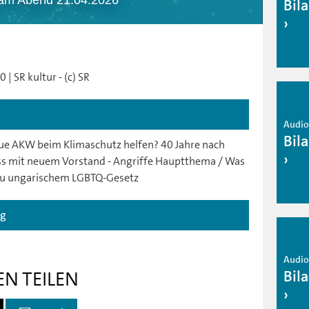
 am Abend 21.04.2026
Bil
| SR kultur - (c) SR
Audio 
Bil
eue AKW beim Klimaschutz helfen? 40 Jahre nach
s mit neuem Vorstand - Angriffe Hauptthema / Was
l zu ungarischem LGBTQ-Gesetz
ag
Audio 
Bil
EN TEILEN