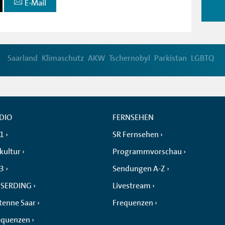
E-Mail
Saarland
Klimaschutz
AKW
Tschernobyl
Parkistan
LGBTQ
DIO
FERNSEHEN
 1
SR Fernsehen
kultur
Programmvorschau
 3
Sendungen A-Z
SERDING
Livestream
tenne Saar
Frequenzen
equenzen