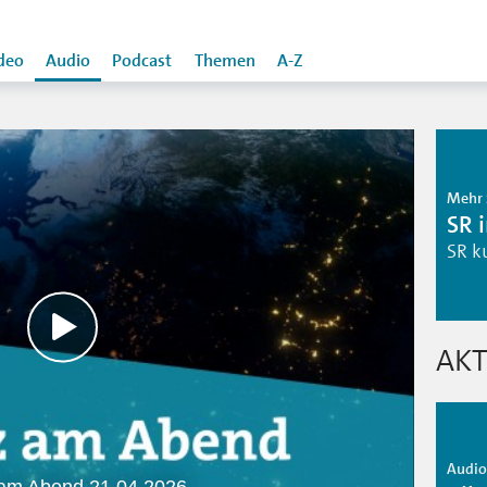
deo
Audio
Podcast
Themen
A-Z
Mehr 
SR 
SR k
AKT
Audio 