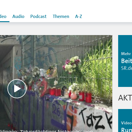
deo
Audio
Podcast
Themen
A-Z
Mehr 
Bei
SR.d
AKT
Video 
Run