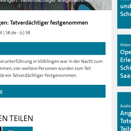
lklingen: Tatverdächtiger festgenommen
und
Sch
ingen: Tatverdächtiger festgenommen
| SR.de - (c) SR
Video 
Ope
Erl
gerunterführung in Völklingen war in der Nacht zum
Schi
men, vier weitere Personen wurden zum Teil
Saa
urde ein Tatverdächtiger festgenommen.
ag
Audio 
Ang
EN TEILEN
Tot
Tei