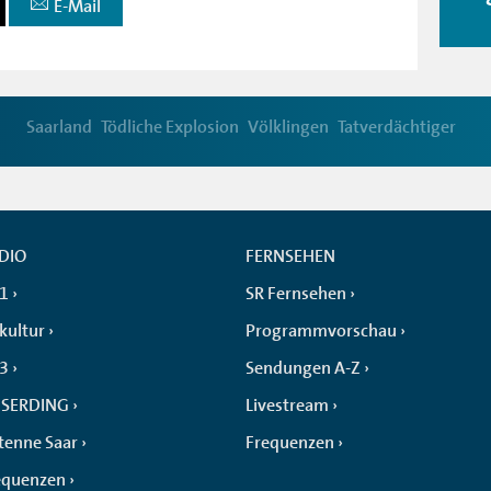
E-Mail
Saarland
Tödliche Explosion
Völklingen
Tatverdächtiger
DIO
FERNSEHEN
 1
SR Fernsehen
kultur
Programmvorschau
 3
Sendungen A-Z
SERDING
Livestream
tenne Saar
Frequenzen
equenzen