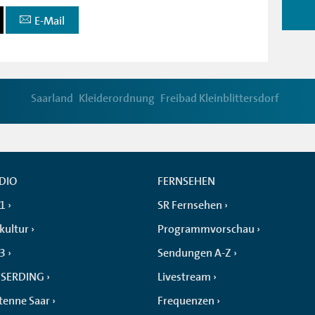
E-Mail
Saarland
Kleiderordnung
Freibad Kleinblittersdorf
DIO
FERNSEHEN
 1
SR Fernsehen
kultur
Programmvorschau
 3
Sendungen A-Z
SERDING
Livestream
tenne Saar
Frequenzen