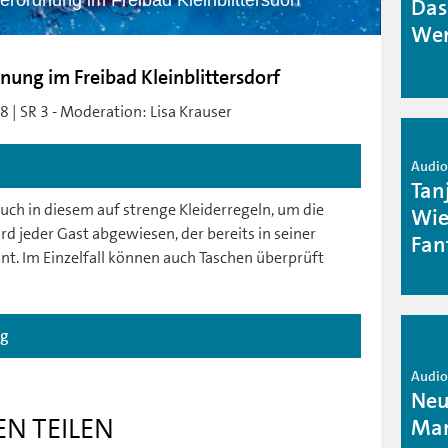
erordnung im Freibad Kleinblittersdorf
Das
Wen
nung im Freibad Kleinblittersdorf
 | SR 3 - Moderation: Lisa Krauser
Audio 
Tan
auch in diesem auf strenge Kleiderregeln, um die
Wie
 jeder Gast abgewiesen, der bereits in seiner
Fan
t. Im Einzelfall können auch Taschen überprüft
ag
Audio 
Neu
EN TEILEN
Mar