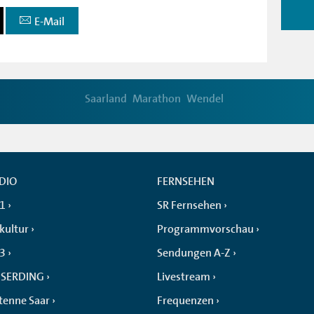
E-Mail
Saarland
Marathon
Wendel
DIO
FERNSEHEN
 1
SR Fernsehen
kultur
Programmvorschau
 3
Sendungen A-Z
SERDING
Livestream
tenne Saar
Frequenzen