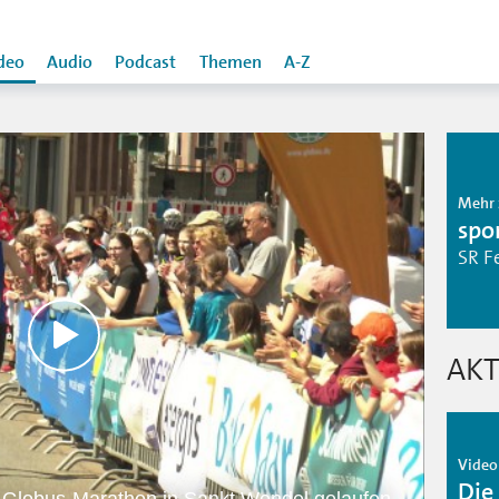
deo
Audio
Podcast
Themen
A-Z
Mehr 
spo
SR F
AKT
Video
Die