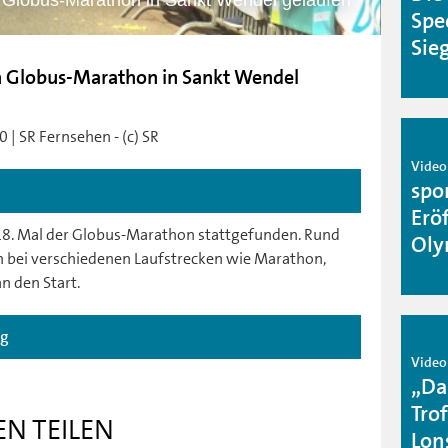
 Globus-Marathon in Sankt Wendel gelaufen
Spe
Sie
 Globus-Marathon in Sankt Wendel
 | SR Fernsehen - (c) SR
Video
spo
Erö
18. Mal der Globus-Marathon stattgefunden. Rund
Oly
n bei verschiedenen Laufstrecken wie Marathon,
n den Start.
ag
Video
„Da
Tro
EN TEILEN
Lon