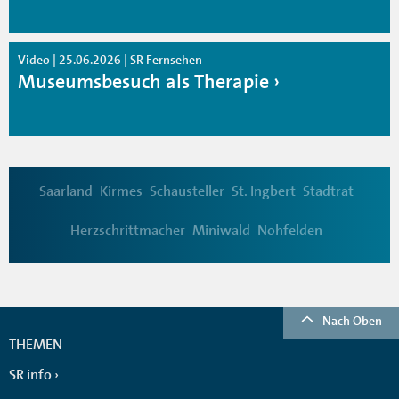
Video | 25.06.2026 | SR Fernsehen
Museumsbesuch als Therapie
Saarland
Kirmes
Schausteller
St. Ingbert
Stadtrat
Herzschrittmacher
Miniwald
Nohfelden
Nach Oben
THEMEN
SR info