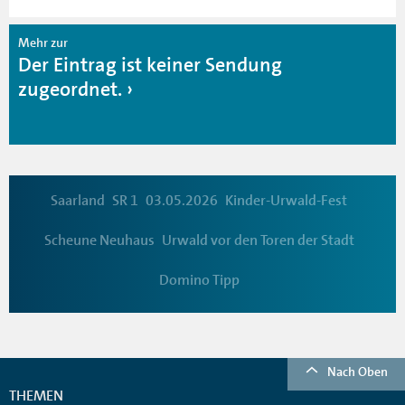
Mehr zur
Der Eintrag ist keiner Sendung
zugeordnet.
Saarland
SR 1
03.05.2026
Kinder-Urwald-Fest
Scheune Neuhaus
Urwald vor den Toren der Stadt
Domino Tipp
Nach Oben
THEMEN