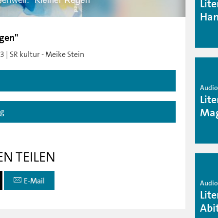
enwell: "Kleiner Regen"
Lit
Han
egen"
 | SR kultur - Meike Stein
Audio 
Lit
Mag
ag
EN TEILEN
E-Mail
Audio 
Lit
Abi