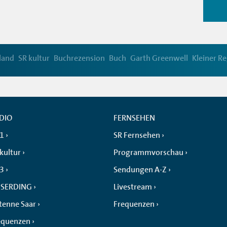
land
SR kultur
Buchrezension
Buch
Garth Greenwell
Kleiner R
DIO
FERNSEHEN
 1
SR Fernsehen
kultur
Programmvorschau
 3
Sendungen A-Z
SERDING
Livestream
tenne Saar
Frequenzen
equenzen