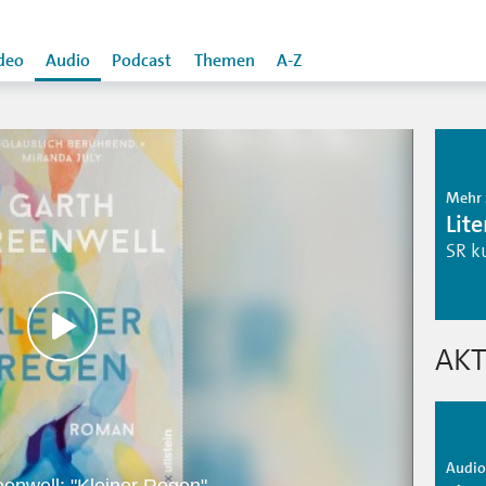
deo
Audio
Podcast
Themen
A-Z
Mehr 
Lit
SR k
AKT
Audio 