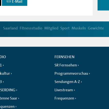
E-Mail
Saarland
Fitnessstudio
Mitglied
Sport
Muskeln
Gewichte
DIO
FERNSEHEN
 1
SR Fernsehen
kultur
Programmvorschau
 3
Sendungen A-Z
SERDING
Livestream
tenne Saar
Frequenzen
equenzen