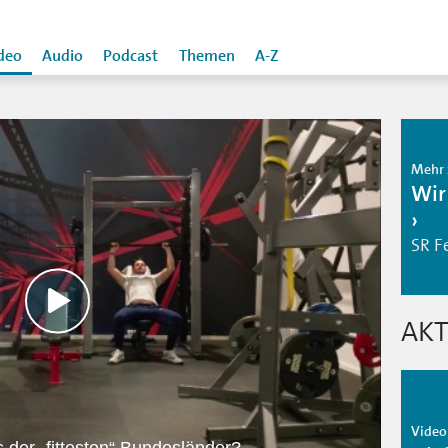
deo
Audio
Podcast
Themen
A-Z
Mehr 
Wir
SR F
AKT
Video