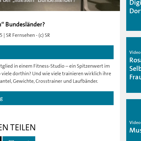
s der „fittesten“ Bundesländer?
Dig
Dor
en“ Bundesländer?
 | SR Fernsehen - (c) SR
Video
Ros
itglied in einem Fitness-Studio – ein Spitzenwert im
Sel
viele dorthin? Und wie viele trainieren wirklich ihre
Fra
Hantel, Gewichte, Crosstrainer und Laufbänder.
ag
Video
EN TEILEN
Mus