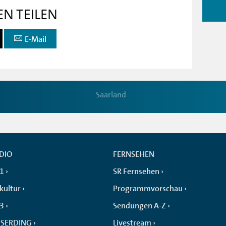
EN TEILEN
E-Mail
Saarland
DIO
FERNSEHEN
 1
SR Fernsehen
kultur
Programmvorschau
 3
Sendungen A-Z
SERDING
Livestream