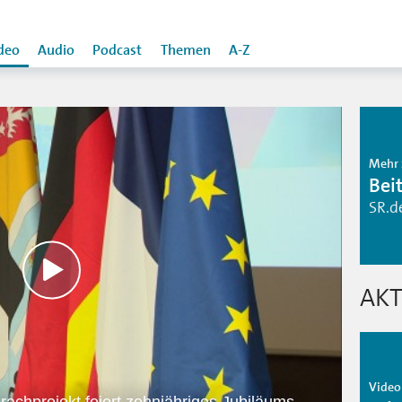
deo
Audio
Podcast
Themen
A-Z
Mehr 
Bei
SR.d
AKT
Video 