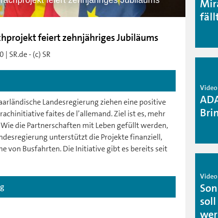
achprojekt feiert zehnjähriges Jubiläums
Mir
fäll
projekt feiert zehnjähriges Jubiläums
| SR.de - (c) SR
Video 
ADA
arländische Landesregierung ziehen eine positive
Bri
chinitiative faites de l’allemand. Ziel ist es, mehr
 Wie die Partnerschaften mit Leben gefüllt werden,
andesregierung unterstützt die Projekte finanziell,
von Busfahrten. Die Initiative gibt es bereits seit
Video 
Son
ag
sol
wer