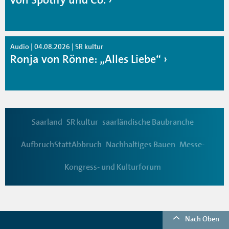
Audio | 04.08.2026 | SR kultur
Ronja von Rönne: „Alles Liebe“
Saarland
SR kultur
saarländische Baubranche
AufbruchStattAbbruch
Nachhaltiges Bauen
Messe-
Kongress- und Kulturforum
Nach Oben