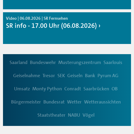
Video | 06.08.2026 | SR Fernsehen
SR info - 17.00 Uhr (06.08.2026)
Saarland
Bundeswehr
Musterungszentrum
Saarlouis
Geiselnahme
Tresor
SEK
Geiseln
Bank
Pyrum AG
Umsatz
Monty Python
Conradt
Saarbrücken
OB
Bürgermeister
Bundesrat
Wetter
Wetteraussichten
Staatstheater
NABU
Vögel