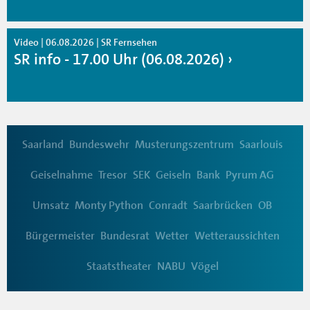
Video | 06.08.2026 | SR Fernsehen
SR info - 17.00 Uhr (06.08.2026)
Saarland
Bundeswehr
Musterungszentrum
Saarlouis
Geiselnahme
Tresor
SEK
Geiseln
Bank
Pyrum AG
Umsatz
Monty Python
Conradt
Saarbrücken
OB
Bürgermeister
Bundesrat
Wetter
Wetteraussichten
Staatstheater
NABU
Vögel