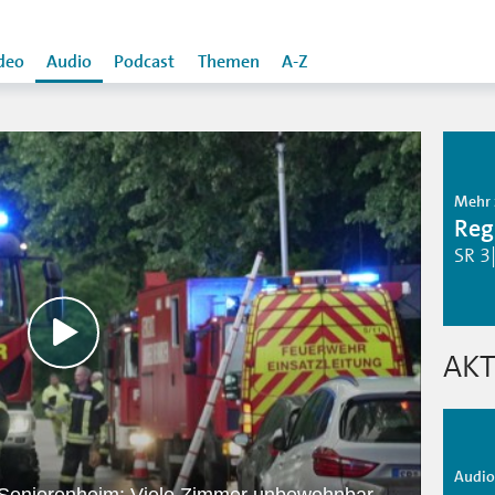
deo
Audio
Podcast
Themen
A-Z
Mehr 
Reg
SR 3
AKT
Audio 