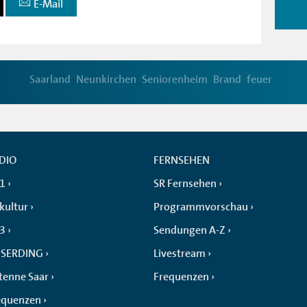
E-Mail
Saarland
Neunkirchen
Seniorenheim
Brand
feuer
DIO
FERNSEHEN
 1
SR Fernsehen
kultur
Programmvorschau
 3
Sendungen A-Z
SERDING
Livestream
tenne Saar
Frequenzen
equenzen