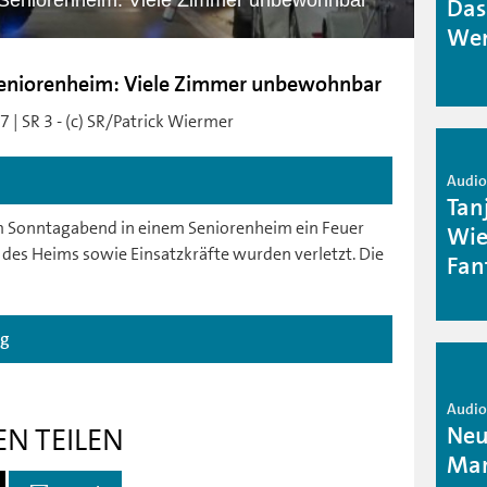
 Seniorenheim: Viele Zimmer unbewohnbar
Das
Wen
Seniorenheim: Viele Zimmer unbewohnbar
 | SR 3 - (c) SR/Patrick Wiermer
Audio 
Tan
am Sonntagabend in einem Seniorenheim ein Feuer
Wie
des Heims sowie Einsatzkräfte wurden verletzt. Die
Fan
ag
Audio 
Neu
EN TEILEN
Mar