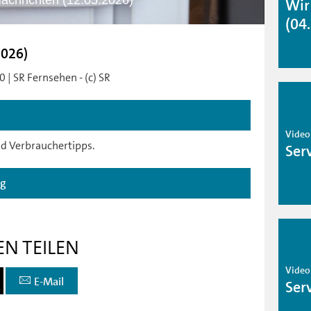
achrichten (12.05.2026)
Wir
(04
2026)
 | SR Fernsehen - (c) SR
Video
d Verbrauchertipps.
Ser
ag
EN TEILEN
Video
E-Mail
Ser