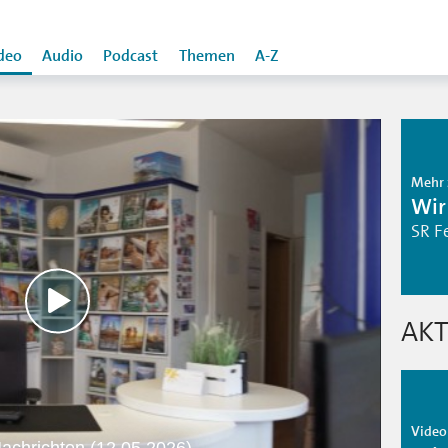
deo
Audio
Podcast
Themen
A-Z
Mehr 
Wir
SR F
AKT
Video