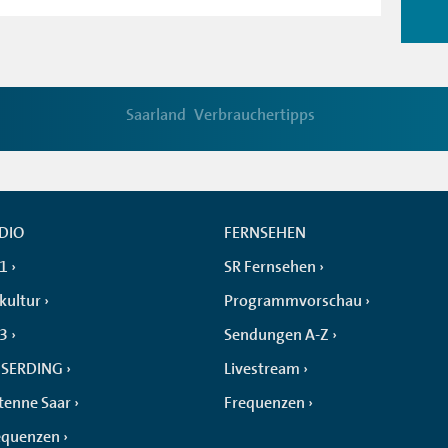
Saarland
Verbrauchertipps
DIO
FERNSEHEN
 1
SR Fernsehen
kultur
Programmvorschau
 3
Sendungen A-Z
SERDING
Livestream
tenne Saar
Frequenzen
equenzen